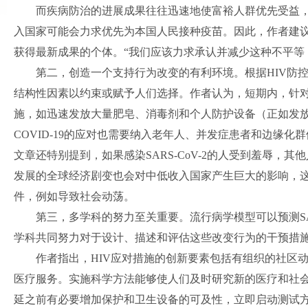
而疾病防治的进展成果往往迅速地使富裕人群优先受益，
入国家可能会力求优先为本国人民接种疫苗。因此，作者建
获得最新成果的个体。“我们应该力求承认并减少这种不平等
第二，创造一个支持行为改变的有利环境。根据HIV防控
结构性因素以约束或赋予人们选择。作者认为，短期内，针对SA
施，如迅速发放大量肥皂、消毒剂和个人防护设备（正如发放
COVID-19的应对也需要纳入老年人、并发症患者和边缘化
文章还特别提到，如果感染SARS-CoV-2的人受到羞辱，
发展的全球经济剧变也会对中低收入国家产生巨大的影响，这可能
件，例如导致社会动荡。
第三，多学科的努力至关重要。流行病学模型可以预测SARS
学科共同努力对于设计、描述和评估这些改变行为的干预措
作者指出，HIV应对措施的创新要素包括有组织的社区动
医疗服务。实施科学方法能够使人们及时研究新的医疗和社
延之前有必要增加保护和卫生设备的可及性，立即启动测试