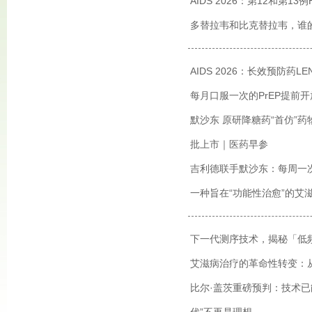
AIDS 2026：第12和第
多替拉韦和比克替拉韦，谁
AIDS 2026：长效预防药
每月口服一次的PrEP提前开
默沙东 原研降糖药“首仿”
批上市｜医药早参
吉利德联手默沙东：每周一次
一种旨在“功能性治愈”的艾
下一代测序技术，揭秘「低
艾滋病治疗的革命性转变：
比尔·盖茨重磅预判：技术