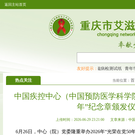
返回主站首页
！大家快快来围观，及时了解艾滋病最新消息！
友好提示：
艾滋病检测试纸
青年学
热点关注
首
当前位置：
中国疾控中心（中国预防医学科学院
年”纪念章颁发
上传时间：2026-06-29 23:21:00
文章来源：中
6月26日，中心（院）党委隆重举办2026年“光荣在党5