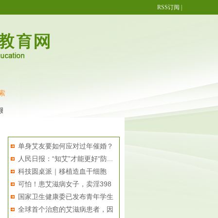
RSS订阅
|
索
纸
青年学生群体防艾 同伴教育更有效
艾滋病试纸怎么用
防艾须知—
热点排行
单身艾友要如何应对过年催婚？
人民日报：“知艾”才能更好“防...
科技圆桌派｜移植造血干细胞
可怕！患艾滋病女子，卖淫398
能“...
国家卫生健康委已发布青年学生
元...
全球首个治愈的艾滋病患者，因
防...