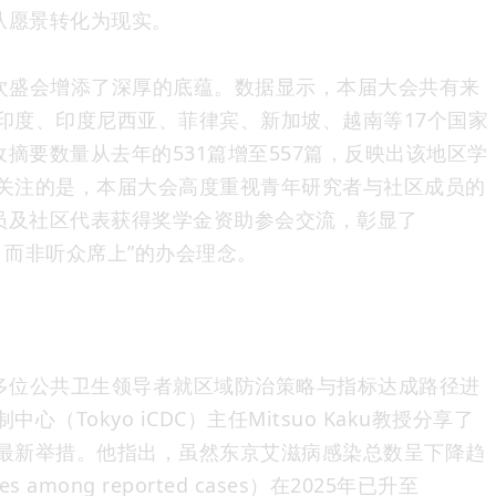
从愿景转化为现实。
次盛会增添了深厚的底蕴。数据显示，本届大会共有来
印度、印度尼西亚、菲律宾、新加坡、越南等17个国家
收摘要数量从去年的531篇增至557篇，反映出该地区学
关注的是，本届大会高度重视青年研究者与社区成员的
查员及社区代表获得奖学金资助参会交流，彰显了
旁，而非听众席上”的办会理念。
多位公共卫生领导者就区域防治策略与指标达成路径进
（Tokyo iCDC）主任Mitsuo Kaku教授分享了
最新举措。他指出，虽然东京艾滋病感染总数呈下降趋
 among reported cases）在2025年已升至