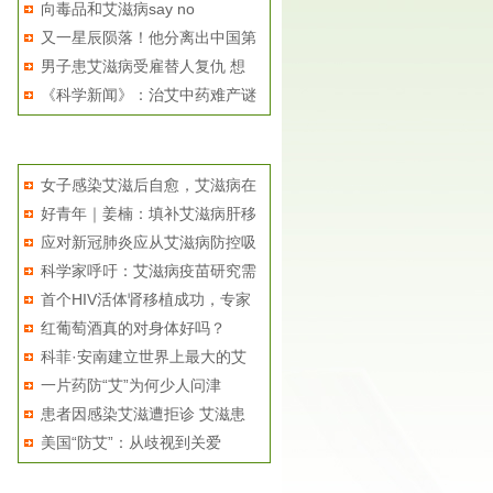
向毒品和艾滋病say no
癌...
又一星辰陨落！他分离出中国第
男子患艾滋病受雇替人复仇 想
一...
《科学新闻》：治艾中药难产谜
用...
局
相关推荐
女子感染艾滋后自愈，艾滋病在
好青年｜姜楠：填补艾滋病肝移
不...
应对新冠肺炎应从艾滋病防控吸
植...
科学家呼吁：艾滋病疫苗研究需
取...
首个HIV活体肾移植成功，专家
要...
红葡萄酒真的对身体好吗？
呼...
科菲·安南建立世界上最大的艾
一片药防“艾”为何少人问津
滋...
患者因感染艾滋遭拒诊 艾滋患
美国“防艾”：从歧视到关爱
者...