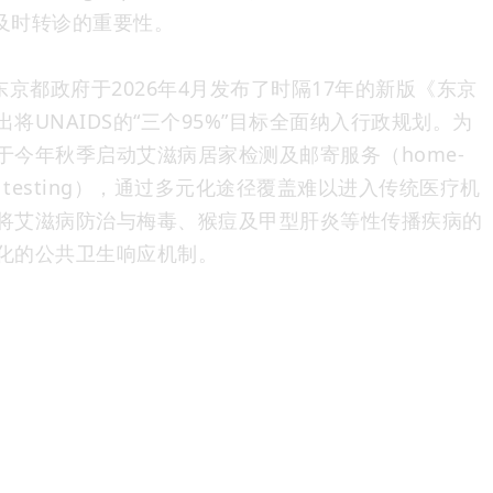
与及时转诊的重要性。
绍，东京都政府于2026年4月发布了时隔17年的新版《东京
将UNAIDS的“三个95%”目标全面纳入行政规划。为
于今年秋季启动艾滋病居家检测及邮寄服务（home-
 service testing），通过多元化途径覆盖难以进入传统医疗机
将艾滋病防治与梅毒、猴痘及甲型肝炎等性传播疾病的
化的公共卫生响应机制。