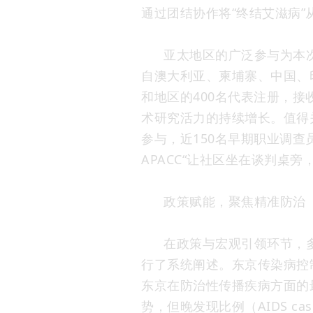
通过团结协作将“终结艾滋病”
亚太地区的广泛参与为本
自澳大利亚、柬埔寨、中国、
和地区的400名代表注册，接
术研究活力的持续增长。值得
参与，近150名早期职业调
APACC“让社区坐在谈判桌
政策赋能，聚焦精准防治
在政策与宏观引领环节，
行了系统阐述。东京传染病控制中心
东京在防治性传播疾病方面的
势，但晚发现比例（AIDS cases