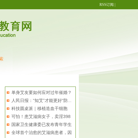
RSS订阅
|
索
滋病检测试纸
青年学生群体防艾 同伴教育更有效
艾滋病试纸怎么用
防
热点排行
单身艾友要如何应对过年催婚？
人民日报：“知艾”才能更好“防...
科技圆桌派｜移植造血干细胞
可怕！患艾滋病女子，卖淫398
能“...
国家卫生健康委已发布青年学生
元...
全球首个治愈的艾滋病患者，因
防...