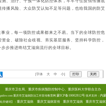
检测、治疗、干预一体化防控体系，牢牢守住疫情传播底
境传播风险、大众防艾认知不足等问题，也给我国的防艾
生事业，每一项防控成果都来之不易。当下的全球防控危
控资金、破除社会歧视、夯实基层服务、坚持科学防控，
一步步推进终结艾滋病流行的全球目标。
。
[字体
大
中
小
]
重庆市卫生局、重庆市疾病预防控制中心、重庆医科大学联合主办
蒙ICP备10002812号
内
7 www.cqaidsw.com 重庆市艾滋病防治工作宣传教育网
技术支持：
重庆艾滋病
重庆艾滋病宣传
重庆市艾滋病
重庆市艾滋病
站关键词】：