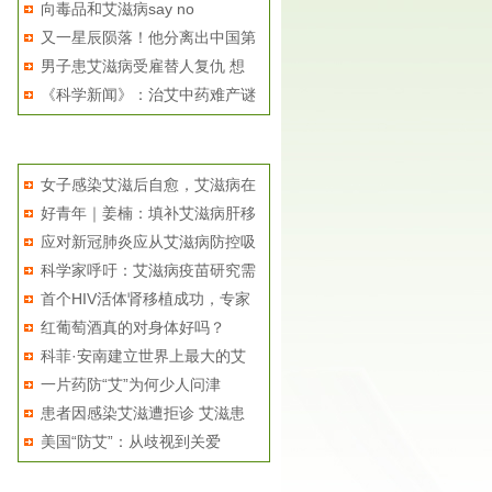
向毒品和艾滋病say no
癌...
又一星辰陨落！他分离出中国第
男子患艾滋病受雇替人复仇 想
一...
《科学新闻》：治艾中药难产谜
用...
局
相关推荐
女子感染艾滋后自愈，艾滋病在
好青年｜姜楠：填补艾滋病肝移
不...
应对新冠肺炎应从艾滋病防控吸
植...
科学家呼吁：艾滋病疫苗研究需
取...
首个HIV活体肾移植成功，专家
要...
红葡萄酒真的对身体好吗？
呼...
科菲·安南建立世界上最大的艾
一片药防“艾”为何少人问津
滋...
患者因感染艾滋遭拒诊 艾滋患
美国“防艾”：从歧视到关爱
者...