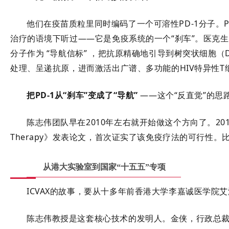
他们在疫苗质粒里同时编码了一个
可溶性PD-1分子
。
治疗的语境下听过——它是免疫系统的一个“刹车”。医克生物
分子作为
“导航信标”
，把抗原精确地引导到树突状细胞（
处理、呈递抗原，进而激活出广谱、多功能的HIV特异性T
把PD-1从“刹车”变成了“导航”
——这个“反直觉”的思
陈志伟团队早在2010年左右就开始做这个方向了
。20
Therapy》发表论文，首次证实了该免疫疗法的可行性
。比
从港大实验室到国家“十五五”专项
ICVAX的故事，要从十多年前香港大学李嘉诚医学院
陈志伟教授
是这套核心技术的发明人。
金侠
，行政总裁