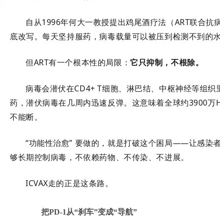
自从1996年
何大一
教授提出鸡尾酒疗法（ART联合抗
底改写。每天坚持服药，病毒载量可以被压到检测不到的
但ART有一个根本性的局限：
它只抑制，不根除
。
病毒会潜伏在CD4+ T细胞、淋巴结、中枢神经等组织
药，潜伏病毒在几周内迅速反弹。这意味着全球约3900万
不能断。
“功能性治愈”
要做的，就是打破这个困局——让感染者
够长期控制病毒，不依赖药物、不传染、不进展
。
ICVAX走的正是这条路。
把PD-1从“刹车”变成“导航”