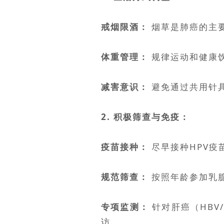
戒烟限酒：
烟草是肺癌的主
体重管理：
规律运动和健康
减害意识：
避免通过共用针
2. 积极筛查与免疫：
疫苗接种：
尽早接种HPV疫
规范筛查：
按照年龄参加乳
专项监测：
针对肝癌（HBV
访。