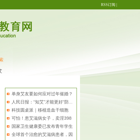
RSS订阅
|
索
病检测试纸
青年学生群体防艾 同伴教育更有效
艾滋病试纸怎么用
防艾
热点排行
单身艾友要如何应对过年催婚？
人民日报：“知艾”才能更好“防...
科技圆桌派｜移植造血干细胞
可怕！患艾滋病女子，卖淫398
能“...
国家卫生健康委已发布青年学生
元...
全球首个治愈的艾滋病患者，因
防...