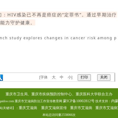
们：HIV感染已不再是癌症的“定罪书”。通过早期治疗
有能力守护健康。
nch study explores changes in cancer risk among p
[字体
大
中
小
]
重庆市卫生局、重庆市疾病预防控制中心、重庆医科大学联合主办
蒙ICP备10002812号
内
7 www.cqaidsw.com 重庆市艾滋病防治工作宣传教育网
技术支持：
重庆艾滋病
重庆艾滋病宣传
重庆市艾滋病
重庆市艾滋病
站关键词】：
本站总访问量
2558066
次