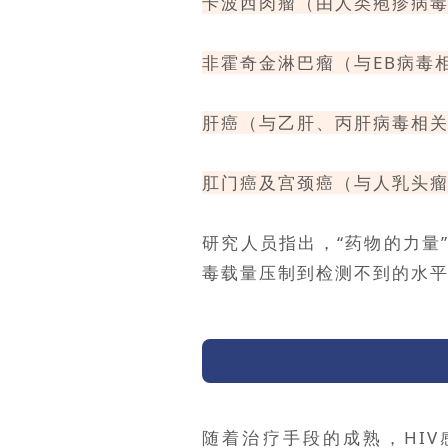
卡波西肉瘤
（由人类疱疹病毒
非霍奇金淋巴瘤
（与EB病毒
肝癌（与乙肝、丙肝病毒相
肛门癌及宫颈癌（与人乳头瘤
研究人员指出，“药物的力量
毒载量压制到检测不到的水平
随着治疗手段的成熟，HI