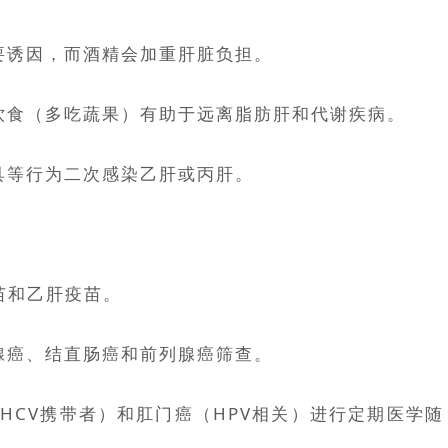
要诱因，而酒精会加重肝脏负担。
饮食（多吃蔬果）有助于远离脂肪肝和代谢疾病。
具等行为二次感染乙肝或丙肝。
苗和乙肝疫苗。
腺癌、结直肠癌和前列腺癌筛查。
/HCV携带者）和肛门癌（HPV相关）进行定期医学随