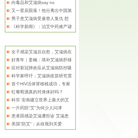
向毒品和艾滋病say no
癌...
又一星辰陨落！他分离出中国第
男子患艾滋病受雇替人复仇 想
一...
《科学新闻》：治艾中药难产谜
用...
局
相关推荐
女子感染艾滋后自愈，艾滋病在
好青年｜姜楠：填补艾滋病肝移
不...
应对新冠肺炎应从艾滋病防控吸
植...
科学家呼吁：艾滋病疫苗研究需
取...
首个HIV活体肾移植成功，专家
要...
红葡萄酒真的对身体好吗？
呼...
科菲·安南建立世界上最大的艾
一片药防“艾”为何少人问津
滋...
患者因感染艾滋遭拒诊 艾滋患
美国“防艾”：从歧视到关爱
者...