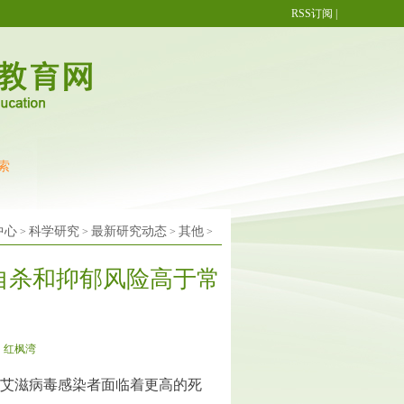
RSS订阅
|
索
艾滋病检测试纸
青年学生群体防艾 同伴教育更有效
艾滋病试纸怎么用
中心
科学研究
最新研究动态
其他
>
>
>
>
自杀和抑郁风险高于常
：红枫湾
果，艾滋病毒感染者面临着更高的死