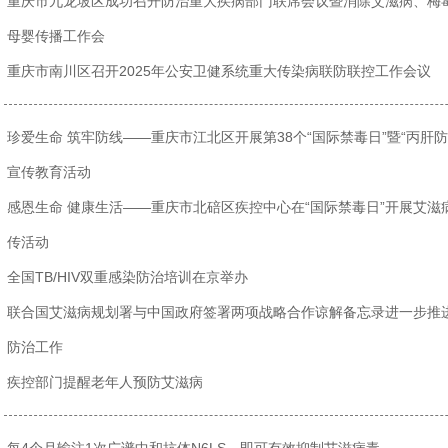
重庆市九龙坡区成功召开防治重大疾病部门联席会议暨消除艾滋病、梅
母婴传播工作会
重庆市南川区召开2025年公安卫健系统重大传染病联防联控工作会议
珍爱生命 筑牢防线——重庆市江北区开展第38个“国际禁毒日”暨“丙肝防
宣传教育活动
感恩生命 健康生活——重庆市北碚区疾控中心在“国际禁毒日”开展艾滋
传活动
全国TB/HIV双重感染防治培训在京举办
联合国艾滋病规划署与中国政府签署两项战略合作谅解备忘录进一步推
防治工作
疾控部门提醒老年人预防艾滋病